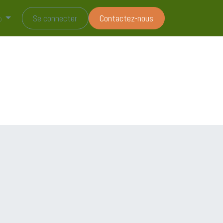
tez nous
Se connecter
Contactez-nous
)