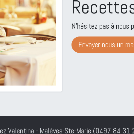
Recette
N'hésitez pas à nous p
Envoyer nous un m
ez Valentina - Malèves-Ste-Marie (
0497 84 31 